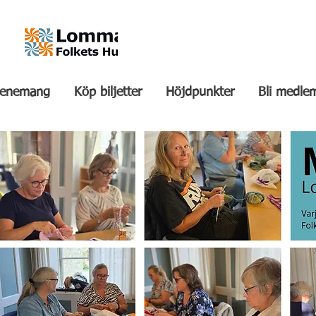
venemang
Köp biljetter
Höjdpunkter
Bli medle