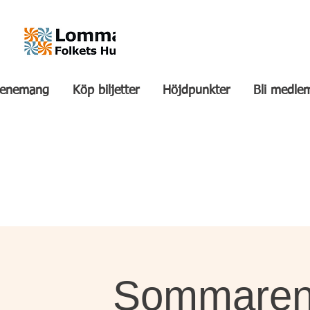
venemang
Köp biljetter
Höjdpunkter
Bli medle
Sommarens