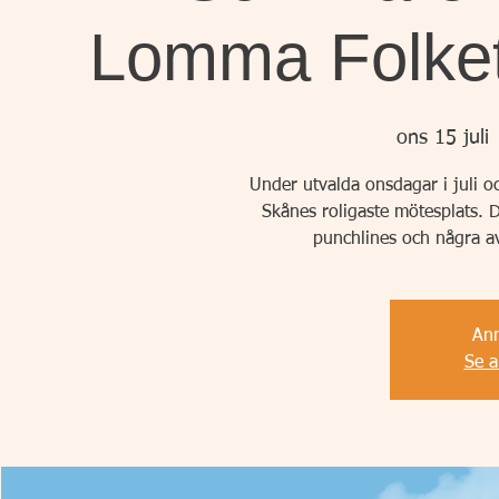
Lomma Folkets
ons 15 juli
 
Under utvalda onsdagar i juli o
Skånes roligaste mötesplats. D
punchlines och några av
Anm
Se 