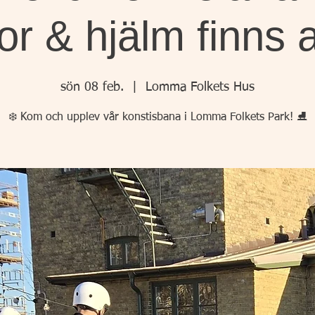
or & hjälm finns a
sön 08 feb.
  |  
Lomma Folkets Hus
❄️ Kom och upplev vår konstisbana i Lomma Folkets Park! ⛸️