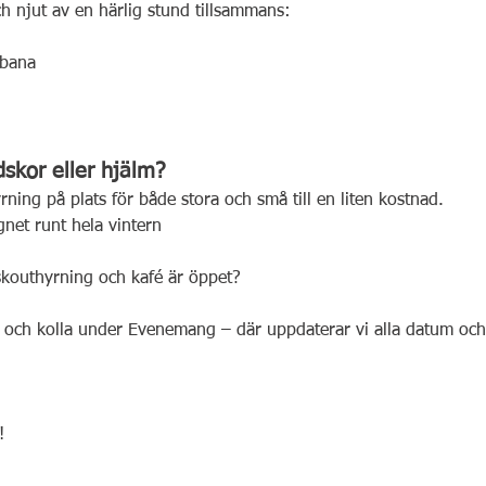
h njut av en härlig stund tillsammans:
sbana
skor eller hjälm?
rning på plats för både stora och små till en liten kostnad.
net runt hela vintern
dskouthyrning och kafé är öppet?
 och kolla under Evenemang – där uppdaterar vi alla datum och 
!