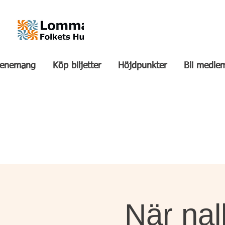
venemang
Köp biljetter
Höjdpunkter
Bli medle
När nal