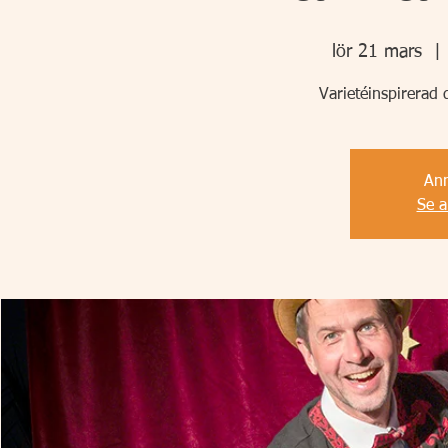
lör 21 mars
  | 
Varietéinspirerad 
Anm
Se 