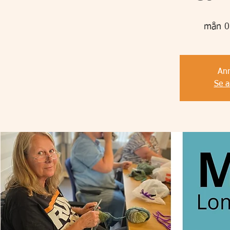
mån 0
Anm
Se 