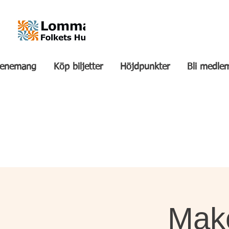
venemang
Köp biljetter
Höjdpunkter
Bli medle
Mak