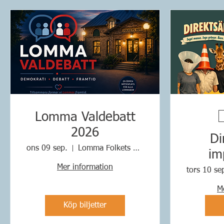
Lomma Valdebatt
2026
Di
ons 09 sep.
Lomma Folkets Hus
im
Mer information
hum
tors 10 se
M
be
Köp biljetter