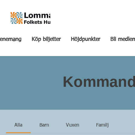
venemang
Köp biljetter
Höjdpunkter
Bli medle
Kommand
Alla
Barn
Vuxen
Familj