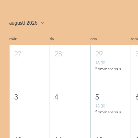
augusti 2026
mån
tis
ons
tor
27
28
29
18:30
Sommarens stand-up på Lomma Folkets Hus är tillbaka!
3
4
5
18:30
Sommarens stand-up på Lomma Folkets Hus är tillbaka!