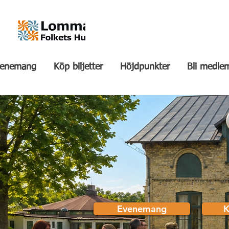
venemang
Köp biljetter
Höjdpunkter
Bli medle
Lomma Folkets Hus – en plats f
Evenemang
K