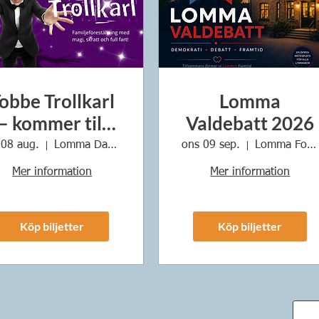
obbe Trollkarl
Lomma
– kommer till
Valdebatt 2026
Lomma 8:e
 08 aug.
Lomma Dansrotunda
ons 09 sep.
Lomma Folkets Hus
augusti! ✨
Mer information
Mer information
Köp biljetter
Köp biljetter