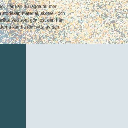
g. Här kan du lägga till mer 
torlekar, material, skötsel- och 
rätta vad som gör just den här 
derna kan ha för nytta av den.