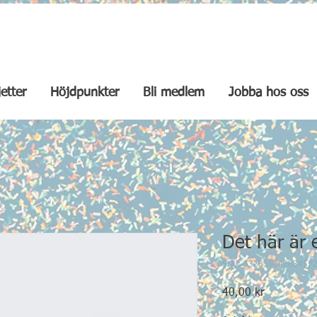
jetter
Höjdpunkter
Bli medlem
Jobba hos oss
Det här är 
SKU: 63283564283457
Pris
40,00 kr