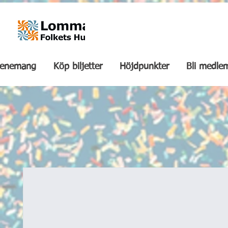
venemang
Köp biljetter
Höjdpunkter
Bli medle